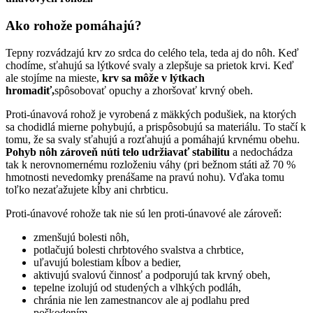
Ako rohože pomáhajú?
Tepny rozvádzajú krv zo srdca do celého tela, teda aj do nôh. Keď
chodíme, sťahujú sa lýtkové svaly a zlepšuje sa prietok krvi. Keď
ale stojíme na mieste,
krv sa môže v lýtkach
hromadiť,
spôsobovať opuchy a zhoršovať krvný obeh.
Proti-únavová rohož je vyrobená z mäkkých podušiek, na ktorých
sa chodidlá mierne pohybujú, a prispôsobujú sa materiálu. To stačí k
tomu, že sa svaly sťahujú a rozťahujú a pomáhajú krvnému obehu.
Pohyb nôh zároveň núti telo udržiavať stabilitu
a nedochádza
tak k nerovnomernému rozloženiu váhy (pri bežnom státi až 70 %
hmotnosti nevedomky prenášame na pravú nohu). Vďaka tomu
toľko nezaťažujete kĺby ani chrbticu.
Proti-únavové rohože tak nie sú len proti-únavové ale zároveň:
zmenšujú bolesti nôh,
potlačujú bolesti chrbtového svalstva a chrbtice,
uľavujú bolestiam kĺbov a bedier,
aktivujú svalovú činnosť a podporujú tak krvný obeh,
tepelne izolujú od studených a vlhkých podláh,
chránia nie len zamestnancov ale aj podlahu pred
poškodením.