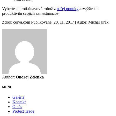
Vyberte si proti-únavovú rohož z
našej ponuky
a zvýšte tak
produktivitu svojich zamestnancov.
Zdroj: cerva.com Publikované: 20. 11. 2017 | Autor: Michal Jirák
Author:
Ondrej Zelenka
MENU
Galéria
Kontakt
O nás
Protect Trade