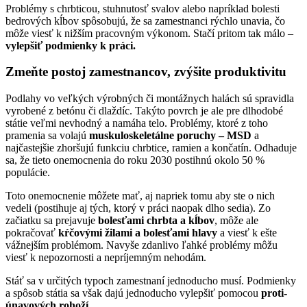
Problémy s chrbticou, stuhnutosť svalov alebo napríklad bolesti
bedrových kĺbov spôsobujú, že sa zamestnanci rýchlo unavia, čo
môže viesť k nižším pracovným výkonom. Stačí pritom tak málo –
vylepšiť podmienky k práci.
Zmeňte postoj zamestnancov, zvýšite produktivitu
Podlahy vo veľkých výrobných či montážnych halách sú spravidla
vyrobené z betónu či dlaždíc. Takýto povrch je ale pre dlhodobé
státie veľmi nevhodný a namáha telo. Problémy, ktoré z toho
pramenia sa volajú
muskuloskeletálne poruchy – MSD
a
najčastejšie zhoršujú funkciu chrbtice, ramien a končatín. Odhaduje
sa, že tieto onemocnenia do roku 2030 postihnú okolo 50 %
populácie.
Toto onemocnenie môžete mať, aj napriek tomu aby ste o nich
vedeli (postihuje aj tých, ktorý v práci naopak dlho sedia). Zo
začiatku sa prejavuje
bolesťami chrbta a kĺbov
, môže ale
pokračovať
kŕčovými žilami a bolesťami hlavy
a viesť k ešte
vážnejším problémom. Navyše zdanlivo ľahké problémy môžu
viesť k nepozornosti a nepríjemným nehodám.
Stáť sa v určitých typoch zamestnaní jednoducho musí. Podmienky
a spôsob státia sa však dajú jednoducho vylepšiť pomocou
proti-
únavových rohoží.