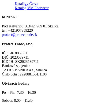
Katalógy Červa
Katalóg VM Footwear
KONTAKT
Pod Kalváriou 563/42, 909 01 Skalica
tel.: +421907859220
protect@protecttrade.sk
Protect Trade, s.r.o.
IČO: 46 805 851
DIČ: 2023589711
IČDPH: SK2023589711
Bankové spojenie :
TATRA BANKA a.s., Skalica
Číslo účtu : 2928881561/1100
Otváracie hodiny
Po – Pia: 7:30 – 16:30
Sobota: 8:00 – 11:30