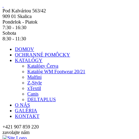
Pod Kalváriou 563/42
909 01 Skalica
Pondelok - Piatok
7:30 - 16:30
Sobota
8:30 - 11:30
DOMOV
OCHRANNÉ POMÔCKY
KATALÓGY
Katalógy Červa
Katalóg WM Footwear 20/21
Malfini
Z-Style
xTextil
Canis
DELTAPLUS
O NÁS
GALÉRIA
KONTAKT
+421 907 859 220
zavolajte nám