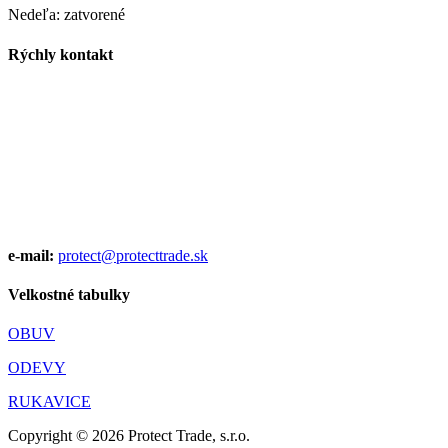
Nedeľa: zatvorené
Rýchly kontakt
Kontakt predajňa:
0911 741 486
Ondrej Zelenka/Vedúci predajne:
0907 859 220
Miroslav Lipovský/konateľ:
0905 223 305
e-mail:
protect@protecttrade.sk
Velkostné tabulky
OBUV
ODEVY
RUKAVICE
Copyright ©
2026
Protect Trade, s.r.o.