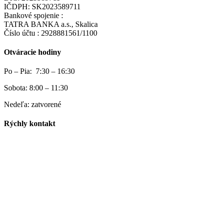
IČDPH: SK2023589711
Bankové spojenie :
TATRA BANKA a.s., Skalica
Číslo účtu : 2928881561/1100
Otváracie hodiny
Po – Pia: 7:30 – 16:30
Sobota: 8:00 – 11:30
Nedeľa: zatvorené
Rýchly kontakt
Kontakt predajňa:
0911 741 486
Ondrej Zelenka/Vedúci predajne:
0907 859 220
Miroslav Lipovský/konateľ:
0905 223 305