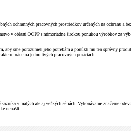
h ochranných pracovných prostriedkov určených na ochranu a bezpečn
enstvo v oblasti OOPP s mimoriadne širokou ponukou výrobkov za výbo
m, aby sme porozumeli jeho potrebám a ponúkli mu ten správny produk
kteru práce na jednotlivých pracovných pozíciách.
kazníka v malých ale aj veľkých sériách. Vykonávame značenie odevo
ke nenašli.