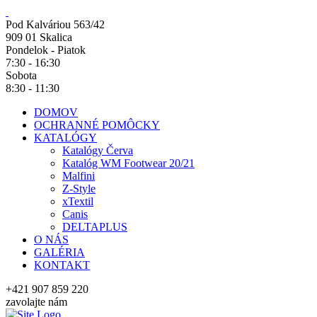
Pod Kalváriou 563/42
909 01 Skalica
Pondelok - Piatok
7:30 - 16:30
Sobota
8:30 - 11:30
DOMOV
OCHRANNÉ POMÔCKY
KATALÓGY
Katalógy Červa
Katalóg WM Footwear 20/21
Malfini
Z-Style
xTextil
Canis
DELTAPLUS
O NÁS
GALÉRIA
KONTAKT
+421 907 859 220
zavolajte nám