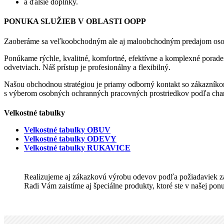
a ďalšie doplnky.
PONUKA SLUŽIEB V OBLASTI OOPP
Zaoberáme sa veľkoobchodným ale aj maloobchodným predajom osobnýc
Ponúkame rýchle, kvalitné, komfortné, efektívne a komplexné porad
odvetviach. Náš prístup je profesionálny a flexibilný.
Našou obchodnou stratégiou je priamy odborný kontakt so zákazníko
s výberom osobných ochranných pracovných prostriedkov podľa chara
Velkostné tabulky
Velkostné tabulky OBUV
Velkostné tabulky ODEVY
Velkostné tabulky RUKAVICE
Realizujeme aj zákazkovú výrobu odevov podľa požiadaviek zá
Radi Vám zaistíme aj špeciálne produkty, ktoré ste v našej ponu