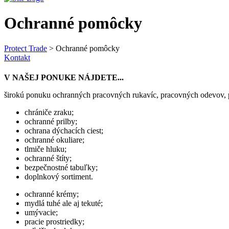
Ochranné pomôcky
Protect Trade
>
Ochranné pomôcky
Kontakt
V NAŠEJ PONUKE NÁJDETE...
širokú ponuku ochranných pracovných rukavíc, pracovných odevov, p
chrániče zraku;
ochranné prilby;
ochrana dýchacích ciest;
ochranné okuliare;
tlmiče hluku;
ochranné štíty;
bezpečnostné tabuľky;
doplnkový sortiment.
ochranné krémy;
mydlá tuhé ale aj tekuté;
umývacie;
pracie prostriedky;